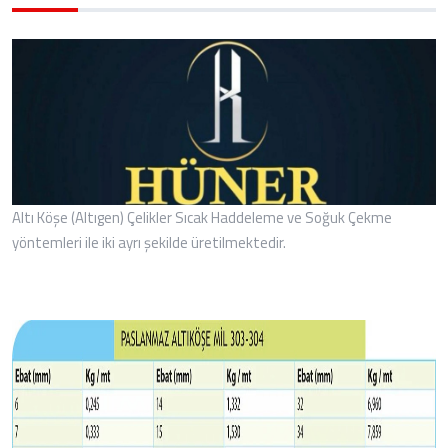
Altı Köşe (Altıgen) Çelikler Sıcak Haddeleme ve Soğuk Çekme
yöntemleri ile iki ayrı şekilde üretilmektedir.