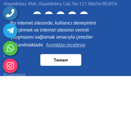
Alaaddinbey Mah. Alaaddinbey Cad. No:127 Nilüfer/BURSA
Bu internet sitesinde, kullanıcı deneyimini
Hızlı Menü
geliştirmek ve internet sitesinin verimli
çalışmasını sağlamak amacıyla çerezler
kullanılmaktadır.
Ayrıntıları inceleyin
Hakkımızda
İnsan Kaynakları
Ürünlerimiz
İletişim
Tamam
Hizmetlerimiz
Projelerimiz
Blog
Foto Galeri
Video Galeri
Bizimle Çalışmak İstermisiniz ? İşimize geniş bir bakış
açısıyla yaklaşıp hayal ederiz, farklı çözüm yolları ve yeni