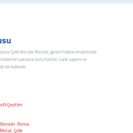
usu
işsiz Çelik Borular Borular; genel makine imalatında
lmalarının yanısıra, boru hatları, tank yapımı ve
e de kullanılır.
ofil Çeşitleri
 Boruları
,
Bursa
 Metal
,
Çelik