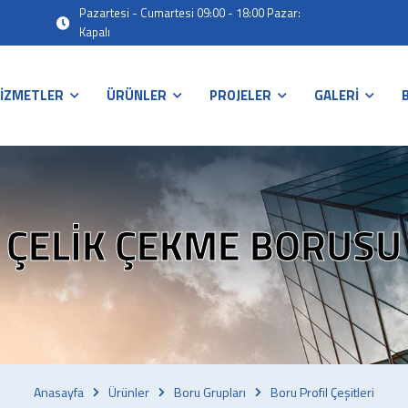
Pazartesi - Cumartesi 09:00 - 18:00 Pazar:
Kapalı
İZMETLER
ÜRÜNLER
PROJELER
GALERİ
ÇELIK ÇEKME BORUSU
Anasayfa
Ürünler
Boru Grupları
Boru Profil Çeşitleri