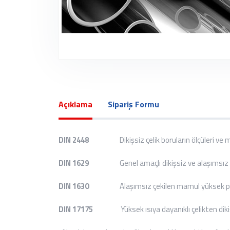
Açıklama
Sipariş Formu
DIN 2448
Dikişsiz çelik boruların ölçüleri ve metr
DIN 1629
Genel amaçlı dikişsiz ve alaşımsız borula
DIN 1630
Alaşımsız çekilen mamul yüksek perf
DIN 17175
Yüksek ısıya dayanıklı çelikten dikişsiz