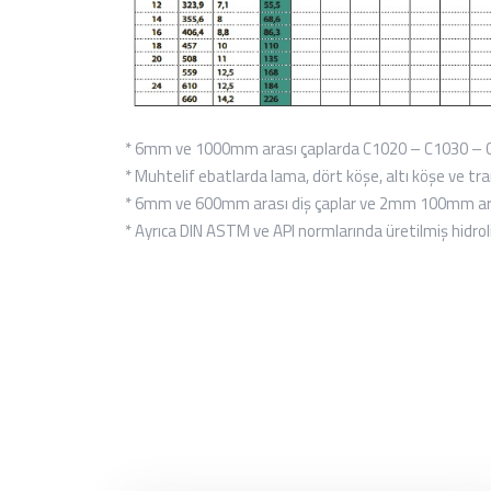
* 6mm ve 1000mm arası çaplarda C1020 – C1030 – C10
* Muhtelif ebatlarda lama, dört köşe, altı köşe ve t
* 6mm ve 600mm arası diş çaplar ve 2mm 100mm arası 
* Ayrıca DIN ASTM ve API normlarında üretilmiş hidrol