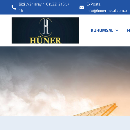
Bizi 7/24 arayın: 0 (532) 216 57
E-Posta:
16
info@hunermetal.com.tr
KURUMSAL
H