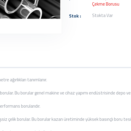
Çekme Borusu
Stokta Var
Stok :
e ağırlıkları tanımlanır.
r. Bu borular genel makine ve cihaz yapımı endüstrisinde depo ve bor
ormans borularıdır.
 çelik borular. Bu borular kazan üretiminde yüksek basınçlı boru tesi