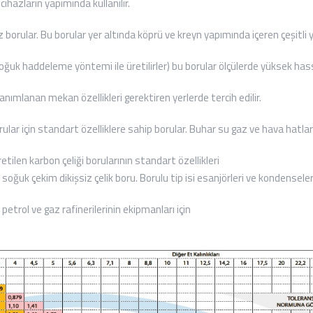
ihazların yapımında kullanılır.
r. Bu borular yer altında köprü ve kreyn yapımında içeren çeşitli yapı
haddeleme yöntemi ile üretilirler) bu borular ölçülerde yüksek hassas
tanımlanan mekan özellikleri gerektiren yerlerde tercih edilir.
için standart özelliklere sahip borular. Buhar su gaz ve hava hatlarınd
n karbon çeliği borularının standart özellikleri
k çekim dikişsiz çelik boru. Borulu tip isi esanjörleri ve kondenselerde
l ve gaz rafinerilerinin ekipmanları için