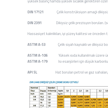
yüksek basınç hamda yüksek sıcaklık gerektiren özel c
DIN 17121
Çelik konstrüksiyon amaçlı dikişsiz borula
DIN 2391
Dikişsiz çelik prezisyon boruları. (soğuk 
Hassasiyet kalınlıkları, iyi yüzey kalitesi ve önceden 
ASTM A-53
Çelik siyah kaynaklı ve dikişsiz borular 
ASTM A-106
Yüksek ısıda kullanılmak üzere üretile
ASTM A-179
Isı esanjörleri için düşük karbonlu soğu
API 5L
Hat boruları petrol ve gaz sahaları, petro