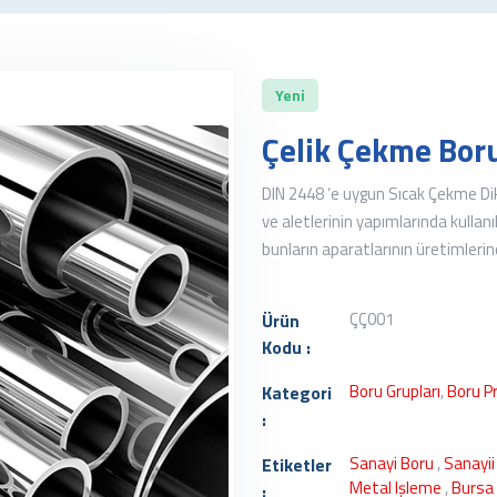
Yeni
Çelik Çekme Bor
DIN 2448 ‘e uygun Sıcak Çekme Dik
ve aletlerinin yapımlarında kullanı
bunların aparatlarının üretimlerind
ÇÇ001
Ürün
Kodu :
Boru Grupları
,
Boru Pr
Kategori
:
Sanayi Boru
,
Sanayii
Etiketler
Metal Işleme
,
Bursa
: