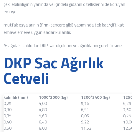
çekilebilirliliğinin yanında ve içindeki gıdanın özelliklerini de koruyan
emaye
mutfak eşyalarının (fırın-tencere gibi) yapımında tek kat/çift kat
emayelemeye uygun saclar kullanılır.
Aşağıdaki tablodan DKP sac ölçülerini ve ağırlıklarını görebilirsiniz.
DKP Sac Ağırlık
Cetveli
kalinlik (mm)
1000*2000 (kg)
1200*2400 (kg)
1250
0,25
4,00
5,76
6,25
0,30
4,80
6,91
7,50
0,35
5,60
8,06
8,75
0,40
6,40
9,22
10,0
0,50
8,00
11,52
12,5