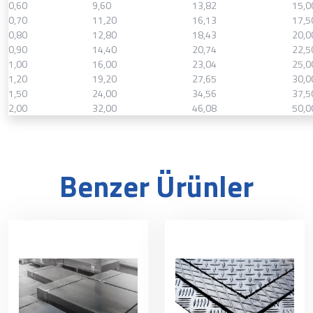
0,60
9,60
13,82
15,0
0,70
11,20
16,13
17,5
0,80
12,80
18,43
20,0
0,90
14,40
20,74
22,5
1,00
16,00
23,04
25,0
1,20
19,20
27,65
30,0
1,50
24,00
34,56
37,5
2,00
32,00
46,08
50,0
Benzer Ürünler