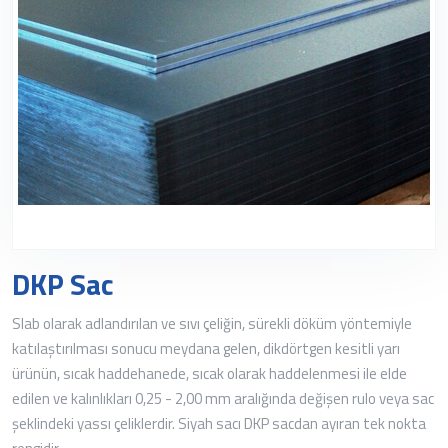
DKP Sac
Slab olarak adlandırılan ve sıvı çeliğin, sürekli döküm yöntemiyle
katılaştırılması sonucu meydana gelen, dikdörtgen kesitli yarı
ürünün, sıcak haddehanede, sıcak olarak haddelenmesi ile elde
edilen ve kalınlıkları 0,25 - 2,00 mm aralığında değişen rulo veya sac
şeklindeki yassı çeliklerdir. Siyah sacı DKP sacdan ayıran tek nokta