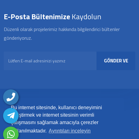
E-Posta Bültenimize
Kaydolun
Düzenli olarak projelerimiz hakkında bilgilendirici bültenler
gönderiyoruz.
GÖNDER VE
KAYDOL
Bir sorunuz mu var? Bizi 7/24 arayın
Bu internet sitesinde, kullanıcı deneyimini
geliştirmek ve internet sitesinin verimli
0 (532) 216 57 16
çalışmasını sağlamak amacıyla çerezler
İletişim Bilgileri
kullanılmaktadır.
Ayrıntıları inceleyin