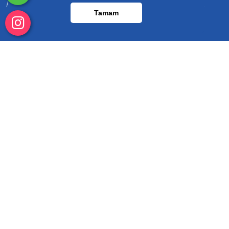
Alaaddinbey Mah. Alaaddinbey Cad. No:127 Nilüfer/BURSA
Tamam
Hızlı Menü
Hakkımızda
İnsan Kaynakları
Ürünlerimiz
İletişim
Hizmetlerimiz
Projelerimiz
Blog
Foto Galeri
Video Galeri
Bizimle Çalışmak İstermisiniz ? İşimize geniş bir bakış
açısıyla yaklaşıp hayal ederiz, farklı çözüm yolları ve yeni
fikirlerle yaklaşımda bulunuruz. Sizler için de ne