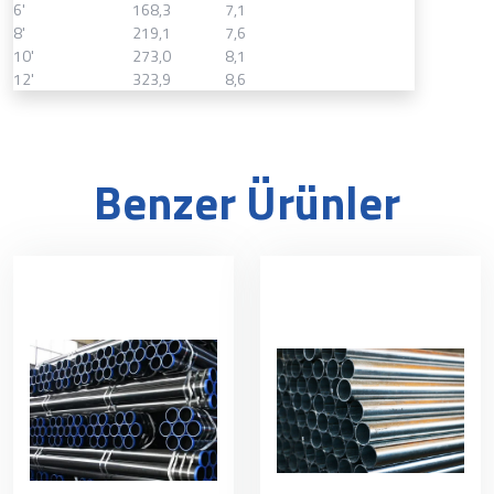
6'
168,3
7,1
8'
219,1
7,6
10'
273,0
8,1
12'
323,9
8,6
Benzer Ürünler