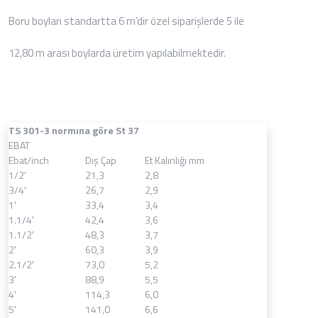
Boru boyları standartta 6 m’dir özel siparişlerde 5 ile
12,80 m arası boylarda üretim yapılabilmektedir.
TS 301-3 normına göre St 37
EBAT
Ebat/inch
Dış Çap
Et Kalınlığı mm
1/2'
21,3
2,8
3/4'
26,7
2,9
1'
33,4
3,4
1.1/4'
42,4
3,6
1.1/2'
48,3
3,7
2'
60,3
3,9
2.1/2'
73,0
5,2
3'
88,9
5,5
4'
114,3
6,0
5'
141,0
6,6