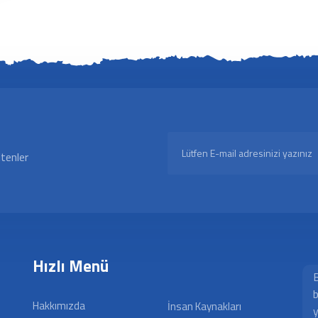
ltenler
Hızlı Menü
B
b
Hakkımızda
İnsan Kaynakları
y