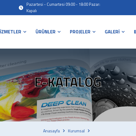
Pazartesi - Cumartesi 09:00 - 18:00 Pazar:
Kapalı
İZMETLER
ÜRÜNLER
PROJELER
GALERİ
E-KATALOG
Anasayfa
Kurumsal