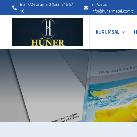
Bizi 7/24 arayın: 0 (532) 216 57
E-Posta:
16
info@hunermetal.com.tr
KURUMSAL
H